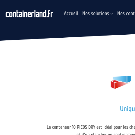
Passer
au
Accueil
Nos solutions
Nos cont
contenu
Uniqu
Le conteneur 10 PIEDS DRY est idéal pour les cha
et d’un plancher en contreplaqu