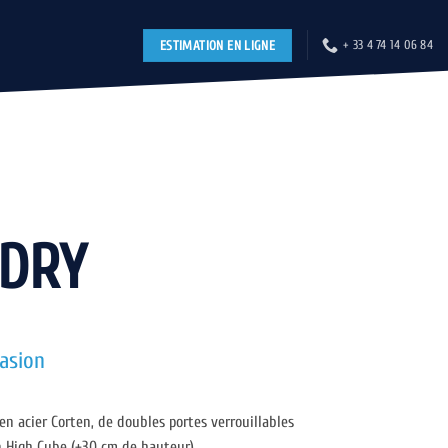
ESTIMATION EN LIGNE
+ 33 4 74 14 06 84
 DRY
casion
en acier Corten, de doubles portes verrouillables
on High Cube (+30 cm de hauteur)