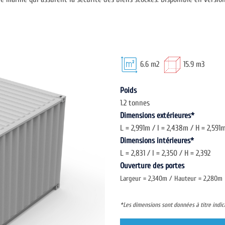
6.6 m2
15.9 m3
Poids
1.2 tonnes
Dimensions extérieures*
L = 2,991m / l = 2,438m / H = 2,591
Dimensions intérieures*
L = 2,831 / l = 2,350 / H = 2,392
Ouverture des portes
Largeur = 2,340m / Hauteur = 2,280m
*Les dimensions sont données à titre indica