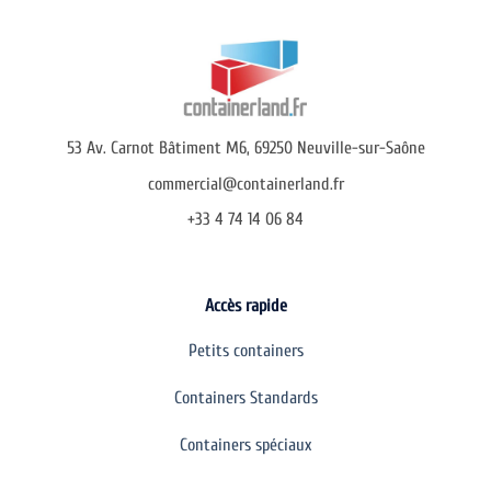
e
,
b
u
d
g
e
53 Av. Carnot Bâtiment M6, 69250 Neuville-sur-Saône
t
,
commercial@containerland.fr
e
+33 4 74 14 06 84
t
c
.
)
Accès rapide
Petits containers
Containers Standards
Containers spéciaux