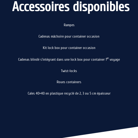
Accessoires disponibles
Rampes
Cadenas mâchoire pour container occasion
Kit lock box pour container occasion
er
Cadenas blindé s’intégrant dans une lock box pour container 1
voyage
Twist-locks
Roues containers
Cales 40×40 en plastique recyclé de 2, 3 ou 5 cm épaisseur